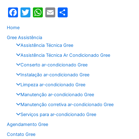
F
T
W
E
S
a
w
h
m
h
Home
c
itt
at
ai
ar
Gree Assistência
e
er
s
l
e
Assistência Técnica Gree
b
A
Assistência Técnica Ar Condicionado Gree
o
p
Conserto ar-condicionado Gree
o
p
Instalação ar-condicionado Gree
k
Limpeza ar-condicionado Gree
Manutenção ar-condicionado Gree
Manutenção corretiva ar-condicionado Gree
Serviços para ar-condicionado Gree
Agendamento Gree
Contato Gree