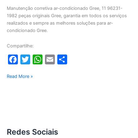
Manutenção corretiva ar-condicionado Gree, 11 96231-
1982 peças originais Gree, garantia em todos os serviços
realizados e sempre as melhores soluções para ar-
condicionado Gree.
Compartilhe:
F
T
W
E
S
a
w
h
m
h
c
itt
at
ai
ar
Manutenção
Read More »
corretiva
e
er
s
l
e
ar-
b
A
condicionado
o
p
Gree
o
p
k
Redes Sociais