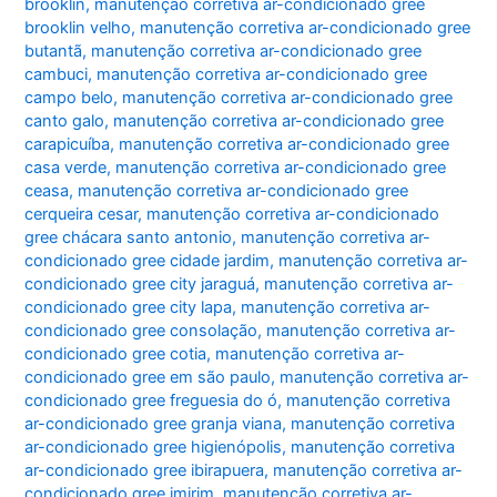
brooklin
,
manutenção corretiva ar-condicionado gree
brooklin velho
,
manutenção corretiva ar-condicionado gree
butantã
,
manutenção corretiva ar-condicionado gree
cambuci
,
manutenção corretiva ar-condicionado gree
campo belo
,
manutenção corretiva ar-condicionado gree
canto galo
,
manutenção corretiva ar-condicionado gree
carapicuíba
,
manutenção corretiva ar-condicionado gree
casa verde
,
manutenção corretiva ar-condicionado gree
ceasa
,
manutenção corretiva ar-condicionado gree
cerqueira cesar
,
manutenção corretiva ar-condicionado
gree chácara santo antonio
,
manutenção corretiva ar-
condicionado gree cidade jardim
,
manutenção corretiva ar-
condicionado gree city jaraguá
,
manutenção corretiva ar-
condicionado gree city lapa
,
manutenção corretiva ar-
condicionado gree consolação
,
manutenção corretiva ar-
condicionado gree cotia
,
manutenção corretiva ar-
condicionado gree em são paulo
,
manutenção corretiva ar-
condicionado gree freguesia do ó
,
manutenção corretiva
ar-condicionado gree granja viana
,
manutenção corretiva
ar-condicionado gree higienópolis
,
manutenção corretiva
ar-condicionado gree ibirapuera
,
manutenção corretiva ar-
condicionado gree imirim
,
manutenção corretiva ar-