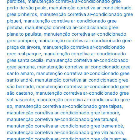
perdizes
,
manutenção corretiva ar-condicionado gree
perto de são paulo
,
manutenção corretiva ar-condicionado
gree pinheiros
,
manutenção corretiva ar-condicionado gree
piqueri
,
manutenção corretiva ar-condicionado gree
pirituba
,
manutenção corretiva ar-condicionado gree
planalto paulista
,
manutenção corretiva ar-condicionado
gree pompeia
,
manutenção corretiva ar-condicionado gree
praça da árvore
,
manutenção corretiva ar-condicionado
gree real parque
,
manutenção corretiva ar-condicionado
gree santa cecília
,
manutenção corretiva ar-condicionado
gree santana
,
manutenção corretiva ar-condicionado gree
santo amaro
,
manutenção corretiva ar-condicionado gree
santo andré
,
manutenção corretiva ar-condicionado gree
são bernado
,
manutenção corretiva ar-condicionado gree
são caetano
,
manutenção corretiva ar-condicionado gree
sol nascente
,
manutenção corretiva ar-condicionado gree
sp
,
manutenção corretiva ar-condicionado gree taipas
,
manutenção corretiva ar-condicionado gree tamboré
,
manutenção corretiva ar-condicionado gree tatuapé
,
manutenção corretiva ar-condicionado gree tremembé
,
manutenção corretiva ar-condicionado gree vila aurora
,
manutenção corretiva ar-condicionado gree vila buarque
,