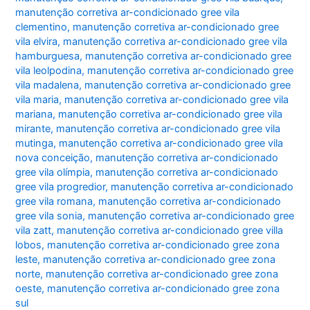
manutenção corretiva ar-condicionado gree vila
clementino
,
manutenção corretiva ar-condicionado gree
vila elvira
,
manutenção corretiva ar-condicionado gree vila
hamburguesa
,
manutenção corretiva ar-condicionado gree
vila leolpodina
,
manutenção corretiva ar-condicionado gree
vila madalena
,
manutenção corretiva ar-condicionado gree
vila maria
,
manutenção corretiva ar-condicionado gree vila
mariana
,
manutenção corretiva ar-condicionado gree vila
mirante
,
manutenção corretiva ar-condicionado gree vila
mutinga
,
manutenção corretiva ar-condicionado gree vila
nova conceição
,
manutenção corretiva ar-condicionado
gree vila olímpia
,
manutenção corretiva ar-condicionado
gree vila progredior
,
manutenção corretiva ar-condicionado
gree vila romana
,
manutenção corretiva ar-condicionado
gree vila sonia
,
manutenção corretiva ar-condicionado gree
vila zatt
,
manutenção corretiva ar-condicionado gree villa
lobos
,
manutenção corretiva ar-condicionado gree zona
leste
,
manutenção corretiva ar-condicionado gree zona
norte
,
manutenção corretiva ar-condicionado gree zona
oeste
,
manutenção corretiva ar-condicionado gree zona
sul