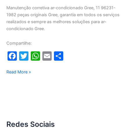
Manutenção corretiva ar-condicionado Gree, 11 96231-
1982 peças originais Gree, garantia em todos os serviços
realizados e sempre as melhores soluções para ar-
condicionado Gree.
Compartilhe:
F
T
W
E
S
a
w
h
m
h
c
itt
at
ai
ar
Manutenção
Read More »
corretiva
e
er
s
l
e
ar-
b
A
condicionado
o
p
Gree
o
p
k
Redes Sociais