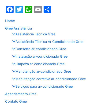
F
T
W
E
S
a
w
h
m
h
Home
c
itt
at
ai
ar
Gree Assistência
e
er
s
l
e
Assistência Técnica Gree
b
A
Assistência Técnica Ar Condicionado Gree
o
p
Conserto ar-condicionado Gree
o
p
Instalação ar-condicionado Gree
k
Limpeza ar-condicionado Gree
Manutenção ar-condicionado Gree
Manutenção corretiva ar-condicionado Gree
Serviços para ar-condicionado Gree
Agendamento Gree
Contato Gree