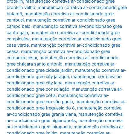
brooklin
,
manutenção corretiva ar-condicionado gree
brooklin velho
,
manutenção corretiva ar-condicionado gree
butantã
,
manutenção corretiva ar-condicionado gree
cambuci
,
manutenção corretiva ar-condicionado gree
campo belo
,
manutenção corretiva ar-condicionado gree
canto galo
,
manutenção corretiva ar-condicionado gree
carapicuíba
,
manutenção corretiva ar-condicionado gree
casa verde
,
manutenção corretiva ar-condicionado gree
ceasa
,
manutenção corretiva ar-condicionado gree
cerqueira cesar
,
manutenção corretiva ar-condicionado
gree chácara santo antonio
,
manutenção corretiva ar-
condicionado gree cidade jardim
,
manutenção corretiva ar-
condicionado gree city jaraguá
,
manutenção corretiva ar-
condicionado gree city lapa
,
manutenção corretiva ar-
condicionado gree consolação
,
manutenção corretiva ar-
condicionado gree cotia
,
manutenção corretiva ar-
condicionado gree em são paulo
,
manutenção corretiva ar-
condicionado gree freguesia do ó
,
manutenção corretiva
ar-condicionado gree granja viana
,
manutenção corretiva
ar-condicionado gree higienópolis
,
manutenção corretiva
ar-condicionado gree ibirapuera
,
manutenção corretiva ar-
condicionado gree imirim
,
manutenção corretiva ar-