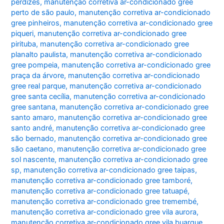
perdizes
,
manutenção corretiva ar-condicionado gree
perto de são paulo
,
manutenção corretiva ar-condicionado
gree pinheiros
,
manutenção corretiva ar-condicionado gree
piqueri
,
manutenção corretiva ar-condicionado gree
pirituba
,
manutenção corretiva ar-condicionado gree
planalto paulista
,
manutenção corretiva ar-condicionado
gree pompeia
,
manutenção corretiva ar-condicionado gree
praça da árvore
,
manutenção corretiva ar-condicionado
gree real parque
,
manutenção corretiva ar-condicionado
gree santa cecília
,
manutenção corretiva ar-condicionado
gree santana
,
manutenção corretiva ar-condicionado gree
santo amaro
,
manutenção corretiva ar-condicionado gree
santo andré
,
manutenção corretiva ar-condicionado gree
são bernado
,
manutenção corretiva ar-condicionado gree
são caetano
,
manutenção corretiva ar-condicionado gree
sol nascente
,
manutenção corretiva ar-condicionado gree
sp
,
manutenção corretiva ar-condicionado gree taipas
,
manutenção corretiva ar-condicionado gree tamboré
,
manutenção corretiva ar-condicionado gree tatuapé
,
manutenção corretiva ar-condicionado gree tremembé
,
manutenção corretiva ar-condicionado gree vila aurora
,
manutenção corretiva ar-condicionado gree vila buarque
,