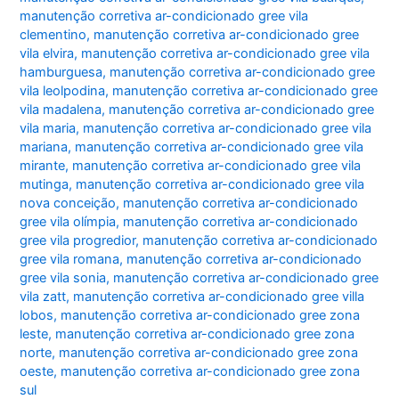
manutenção corretiva ar-condicionado gree vila
clementino
,
manutenção corretiva ar-condicionado gree
vila elvira
,
manutenção corretiva ar-condicionado gree vila
hamburguesa
,
manutenção corretiva ar-condicionado gree
vila leolpodina
,
manutenção corretiva ar-condicionado gree
vila madalena
,
manutenção corretiva ar-condicionado gree
vila maria
,
manutenção corretiva ar-condicionado gree vila
mariana
,
manutenção corretiva ar-condicionado gree vila
mirante
,
manutenção corretiva ar-condicionado gree vila
mutinga
,
manutenção corretiva ar-condicionado gree vila
nova conceição
,
manutenção corretiva ar-condicionado
gree vila olímpia
,
manutenção corretiva ar-condicionado
gree vila progredior
,
manutenção corretiva ar-condicionado
gree vila romana
,
manutenção corretiva ar-condicionado
gree vila sonia
,
manutenção corretiva ar-condicionado gree
vila zatt
,
manutenção corretiva ar-condicionado gree villa
lobos
,
manutenção corretiva ar-condicionado gree zona
leste
,
manutenção corretiva ar-condicionado gree zona
norte
,
manutenção corretiva ar-condicionado gree zona
oeste
,
manutenção corretiva ar-condicionado gree zona
sul