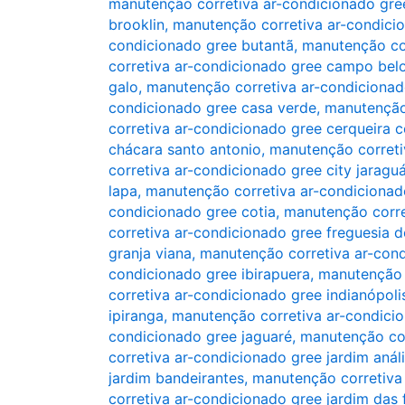
manutenção corretiva ar-condicionado gree
brooklin
,
manutenção corretiva ar-condicio
condicionado gree butantã
,
manutenção co
corretiva ar-condicionado gree campo bel
galo
,
manutenção corretiva ar-condicionad
condicionado gree casa verde
,
manutenção
corretiva ar-condicionado gree cerqueira c
chácara santo antonio
,
manutenção correti
corretiva ar-condicionado gree city jaragu
lapa
,
manutenção corretiva ar-condicionad
condicionado gree cotia
,
manutenção corre
corretiva ar-condicionado gree freguesia d
granja viana
,
manutenção corretiva ar-cond
condicionado gree ibirapuera
,
manutenção 
corretiva ar-condicionado gree indianópoli
ipiranga
,
manutenção corretiva ar-condicio
condicionado gree jaguaré
,
manutenção cor
corretiva ar-condicionado gree jardim anál
jardim bandeirantes
,
manutenção corretiva 
corretiva ar-condicionado gree jardim das 