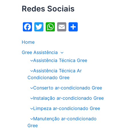
Redes Sociais
F
T
W
E
S
a
w
h
m
h
Home
c
itt
at
ai
ar
e
er
s
l
e
Gree Assistência
Assistência Técnica Gree
b
A
o
p
Assistência Técnica Ar
Condicionado Gree
o
p
Conserto ar-condicionado Gree
k
Instalação ar-condicionado Gree
Limpeza ar-condicionado Gree
Manutenção ar-condicionado
Gree