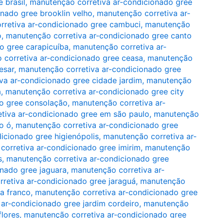
 brasil
,
manutenção corretiva ar-condicionado gree
nado gree brooklin velho
,
manutenção corretiva ar-
rretiva ar-condicionado gree cambuci
,
manutenção
o
,
manutenção corretiva ar-condicionado gree canto
o gree carapicuíba
,
manutenção corretiva ar-
 corretiva ar-condicionado gree ceasa
,
manutenção
esar
,
manutenção corretiva ar-condicionado gree
va ar-condicionado gree cidade jardim
,
manutenção
á
,
manutenção corretiva ar-condicionado gree city
o gree consolação
,
manutenção corretiva ar-
tiva ar-condicionado gree em são paulo
,
manutenção
o ó
,
manutenção corretiva ar-condicionado gree
icionado gree higienópolis
,
manutenção corretiva ar-
corretiva ar-condicionado gree imirim
,
manutenção
s
,
manutenção corretiva ar-condicionado gree
nado gree jaguara
,
manutenção corretiva ar-
retiva ar-condicionado gree jaraguá
,
manutenção
ia franco
,
manutenção corretiva ar-condicionado gree
ar-condicionado gree jardim cordeiro
,
manutenção
flores
,
manutenção corretiva ar-condicionado gree