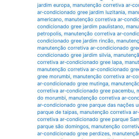
jardim europa
,
manutenção corretiva ar-co
ar-condicionado gree jardim luzitania
,
manu
americano
,
manutenção corretiva ar-condic
condicionado gree jardim paulistano
,
manut
petropolis
,
manutenção corretiva ar-condic
condicionado gree jardim rincão
,
manutençã
manutenção corretiva ar-condicionado gre
condicionado gree jardim silvia
,
manutenção
corretiva ar-condicionado gree lapa
,
manut
manutenção corretiva ar-condicionado gr
gree morumbi
,
manutenção corretiva ar-co
ar-condicionado gree mutinga
,
manutenção
corretiva ar-condicionado gree pacembu
,
m
do morumbi
,
manutenção corretiva ar-cond
ar-condicionado gree parque das nações u
parque de taipas
,
manutenção corretiva ar
corretiva ar-condicionado gree parque Sa
parque são domingos
,
manutenção correti
ar-condicionado gree perdizes
,
manutenção