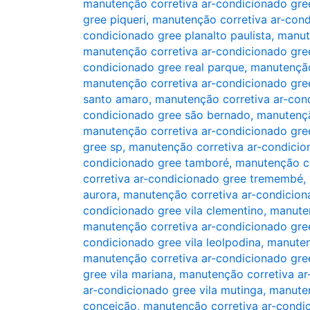
manutenção corretiva ar-condicionado gree
gree piqueri
,
manutenção corretiva ar-cond
condicionado gree planalto paulista
,
manut
manutenção corretiva ar-condicionado gre
condicionado gree real parque
,
manutenção
manutenção corretiva ar-condicionado gre
santo amaro
,
manutenção corretiva ar-con
condicionado gree são bernado
,
manutençã
manutenção corretiva ar-condicionado gre
gree sp
,
manutenção corretiva ar-condicio
condicionado gree tamboré
,
manutenção co
corretiva ar-condicionado gree tremembé
,
aurora
,
manutenção corretiva ar-condicion
condicionado gree vila clementino
,
manuten
manutenção corretiva ar-condicionado gre
condicionado gree vila leolpodina
,
manuten
manutenção corretiva ar-condicionado gree
gree vila mariana
,
manutenção corretiva ar
ar-condicionado gree vila mutinga
,
manuten
conceição
,
manutenção corretiva ar-condic