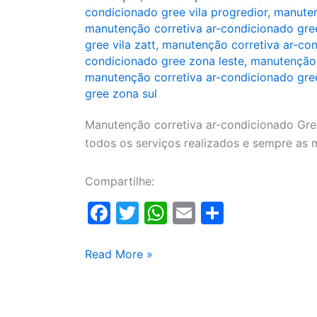
condicionado gree vila progredior
,
manuten
manutenção corretiva ar-condicionado gree
gree vila zatt
,
manutenção corretiva ar-con
condicionado gree zona leste
,
manutenção 
manutenção corretiva ar-condicionado gre
gree zona sul
Manutenção corretiva ar-condicionado Gree
todos os serviços realizados e sempre as 
Compartilhe:
F
T
W
E
S
a
w
h
m
h
c
itt
at
ai
ar
Manutenção
Read More »
corretiva
e
er
s
l
e
ar-
b
A
condicionado