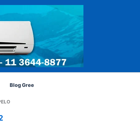
Blog Gree
PELO
2