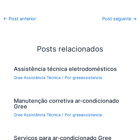
a
w
h
m
h
c
itt
at
ai
ar
←
Post anterior
Post seguinte
→
e
er
s
l
e
b
A
o
p
Posts relacionados
o
p
k
Assistência técnica eletrodomésticos
Gree Assistência Técnica
/ Por
greeassistencia
Manutenção corretiva ar-condicionado
Gree
Gree Assistência Técnica
/ Por
greeassistencia
Serviços para ar-condicionado Gree