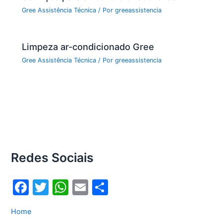
Gree Assistência Técnica
/ Por
greeassistencia
Limpeza ar-condicionado Gree
Gree Assistência Técnica
/ Por
greeassistencia
Redes Sociais
F
T
W
E
S
a
w
h
m
h
Home
c
itt
at
ai
ar