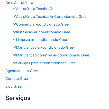
Gree Assistência
e
er
s
l
e
Assistência Técnica Gree
b
A
Assistência Técnica Ar Condicionado Gree
o
p
Conserto ar-condicionado Gree
o
p
Instalação ar-condicionado Gree
k
Limpeza ar-condicionado Gree
Manutenção ar-condicionado Gree
Manutenção corretiva ar-condicionado Gree
Serviços para ar-condicionado Gree
Agendamento Gree
Contato Gree
Blog Gree
Serviços