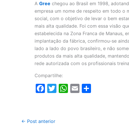
A
Gree
chegou ao Brasil em 1998, adotand
empresa um nome de respeito em todo o m
social, com o objetivo de levar o bem esta
mais alta qualidade. Foi com essa visão que
estabelecida na Zona Franca de Manaus, e
implantação da fábrica, confirmou-se aind
lado a lado do povo brasileiro, e não some
produtos da mais alta qualidade, mantendo
rede autorizada com os profissionais trei
Compartilhe:
F
T
W
E
S
a
w
h
m
h
c
itt
at
ai
ar
e
er
s
l
e
←
Post anterior
b
A