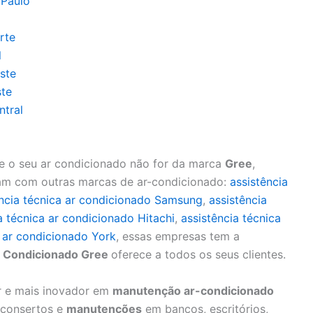
 Paulo
rte
l
ste
ste
ntral
e o seu ar condicionado não for da marca
Gree
,
ham com outras marcas de ar-condicionado:
assistência
ência técnica ar condicionado Samsung
,
assistência
a técnica ar condicionado Hitachi
,
assistência técnica
a ar condicionado York
, essas empresas tem a
 Condicionado Gree
oferece a todos os seus clientes.
or e mais inovador em
manutenção ar-condicionado
, consertos e
manutenções
em bancos, escritórios,