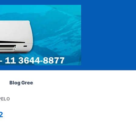
Blog Gree
PELO
2