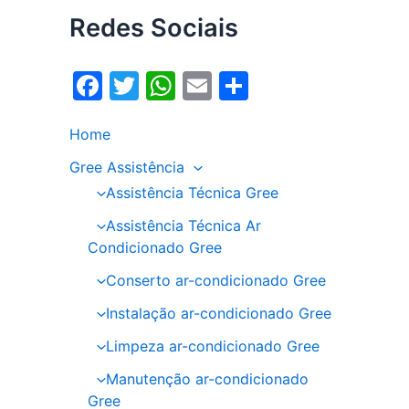
Redes Sociais
F
T
W
E
S
a
w
h
m
h
Home
c
itt
at
ai
ar
e
er
s
l
e
Gree Assistência
Assistência Técnica Gree
b
A
o
p
Assistência Técnica Ar
Condicionado Gree
o
p
Conserto ar-condicionado Gree
k
Instalação ar-condicionado Gree
Limpeza ar-condicionado Gree
Manutenção ar-condicionado
Gree