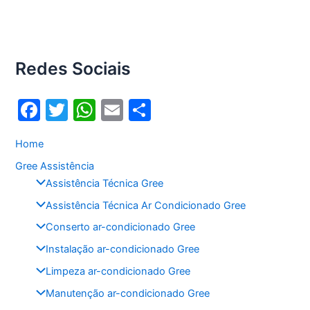
o
p
o
p
k
Redes Sociais
F
T
W
E
S
a
w
h
m
h
Home
c
itt
at
ai
ar
Gree Assistência
e
er
s
l
e
Assistência Técnica Gree
b
A
Assistência Técnica Ar Condicionado Gree
o
p
Conserto ar-condicionado Gree
o
p
Instalação ar-condicionado Gree
k
Limpeza ar-condicionado Gree
Manutenção ar-condicionado Gree