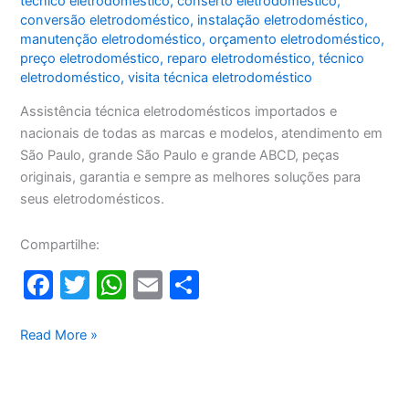
técnico eletrodoméstico
,
conserto eletrodoméstico
,
conversão eletrodoméstico
,
instalação eletrodoméstico
,
manutenção eletrodoméstico
,
orçamento eletrodoméstico
,
preço eletrodoméstico
,
reparo eletrodoméstico
,
técnico
eletrodoméstico
,
visita técnica eletrodoméstico
Assistência técnica eletrodomésticos importados e
nacionais de todas as marcas e modelos, atendimento em
São Paulo, grande São Paulo e grande ABCD, peças
originais, garantia e sempre as melhores soluções para
seus eletrodomésticos.
Compartilhe:
F
T
W
E
S
a
w
h
m
h
c
itt
at
ai
ar
Assistência
Read More »
técnica
e
er
s
l
e
eletrodomésticos
b
A