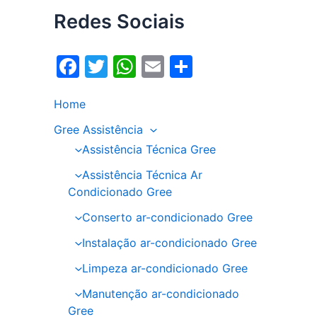
Redes Sociais
F
T
W
E
S
a
w
h
m
h
Home
c
itt
at
ai
ar
e
er
s
l
e
Gree Assistência
Assistência Técnica Gree
b
A
o
p
Assistência Técnica Ar
Condicionado Gree
o
p
Conserto ar-condicionado Gree
k
Instalação ar-condicionado Gree
Limpeza ar-condicionado Gree
Manutenção ar-condicionado
Gree