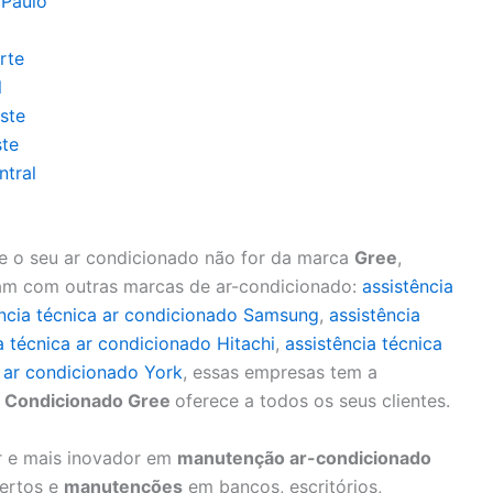
 Paulo
rte
l
ste
ste
ntral
e o seu ar condicionado não for da marca
Gree
,
ham com outras marcas de ar-condicionado:
assistência
ência técnica ar condicionado Samsung
,
assistência
a técnica ar condicionado Hitachi
,
assistência técnica
a ar condicionado York
, essas empresas tem a
 Condicionado Gree
oferece a todos os seus clientes.
or e mais inovador em
manutenção ar-condicionado
sertos e
manutenções
em bancos, escritórios,