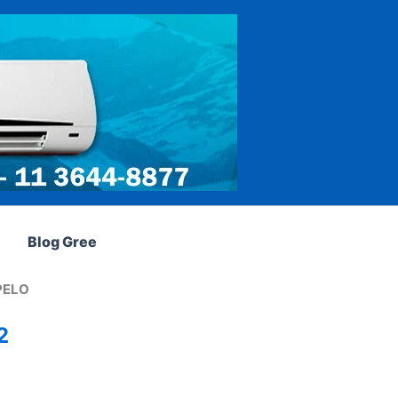
Blog Gree
PELO
2