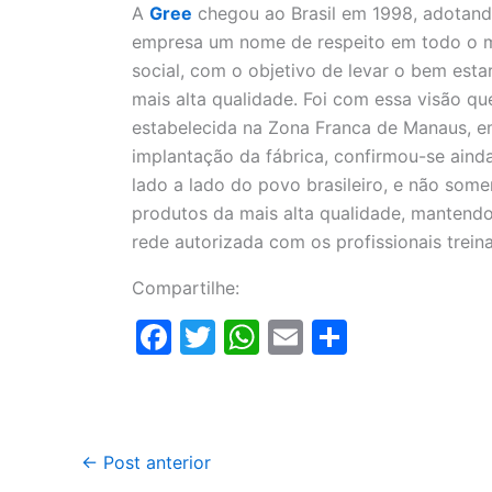
A
Gree
chegou ao Brasil em 1998, adotand
empresa um nome de respeito em todo o m
social, com o objetivo de levar o bem esta
mais alta qualidade. Foi com essa visão que
estabelecida na Zona Franca de Manaus, e
implantação da fábrica, confirmou-se aind
lado a lado do povo brasileiro, e não some
produtos da mais alta qualidade, mantendo
rede autorizada com os profissionais trei
Compartilhe:
F
T
W
E
S
a
w
h
m
h
c
itt
at
ai
ar
e
er
s
l
e
←
Post anterior
b
A