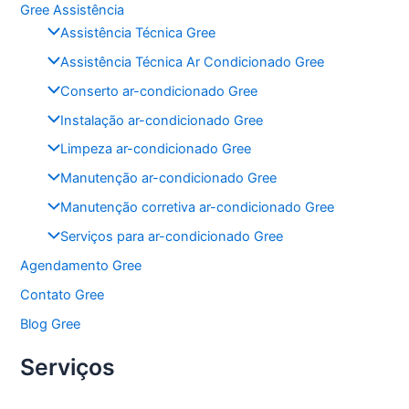
Gree Assistência
e
er
s
l
e
Assistência Técnica Gree
b
A
Assistência Técnica Ar Condicionado Gree
o
p
Conserto ar-condicionado Gree
o
p
Instalação ar-condicionado Gree
k
Limpeza ar-condicionado Gree
Manutenção ar-condicionado Gree
Manutenção corretiva ar-condicionado Gree
Serviços para ar-condicionado Gree
Agendamento Gree
Contato Gree
Blog Gree
Serviços