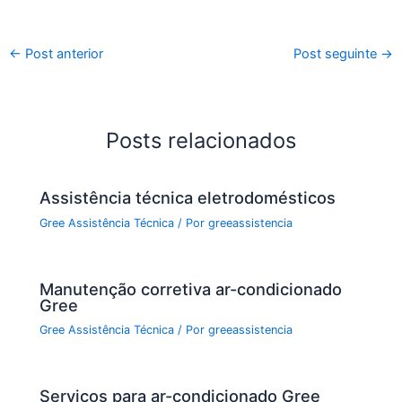
a
w
h
m
h
c
itt
at
ai
ar
←
Post anterior
Post seguinte
→
e
er
s
l
e
b
A
o
p
Posts relacionados
o
p
k
Assistência técnica eletrodomésticos
Gree Assistência Técnica
/ Por
greeassistencia
Manutenção corretiva ar-condicionado
Gree
Gree Assistência Técnica
/ Por
greeassistencia
Serviços para ar-condicionado Gree