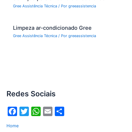
Gree Assistência Técnica
/ Por
greeassistencia
Limpeza ar-condicionado Gree
Gree Assistência Técnica
/ Por
greeassistencia
Redes Sociais
F
T
W
E
S
a
w
h
m
h
Home
c
itt
at
ai
ar