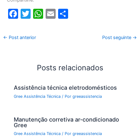
F
T
W
E
S
a
w
h
m
h
c
itt
at
ai
ar
←
Post anterior
Post seguinte
→
e
er
s
l
e
b
A
o
p
Posts relacionados
o
p
k
Assistência técnica eletrodomésticos
Gree Assistência Técnica
/ Por
greeassistencia
Manutenção corretiva ar-condicionado
Gree
Gree Assistência Técnica
/ Por
greeassistencia