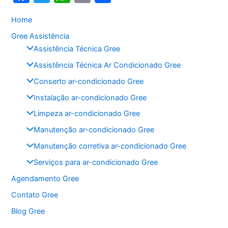
a
w
h
m
h
Home
c
itt
at
ai
ar
Gree Assistência
e
er
s
l
e
Assistência Técnica Gree
b
A
Assistência Técnica Ar Condicionado Gree
o
p
Conserto ar-condicionado Gree
o
p
Instalação ar-condicionado Gree
k
Limpeza ar-condicionado Gree
Manutenção ar-condicionado Gree
Manutenção corretiva ar-condicionado Gree
Serviços para ar-condicionado Gree
Agendamento Gree
Contato Gree
Blog Gree