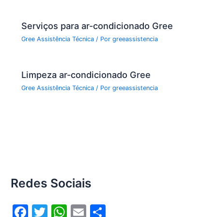
Serviços para ar-condicionado Gree
Gree Assistência Técnica
/ Por
greeassistencia
Limpeza ar-condicionado Gree
Gree Assistência Técnica
/ Por
greeassistencia
Redes Sociais
F
T
W
E
S