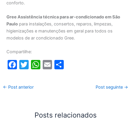
conforto.
Gree Assistência técnica para ar-condicionado em São
Paulo
para instalações, consertos, reparos, limpezas,
higienizações e manutenções em geral para todos os
modelos de ar condicionado Gree.
Compartilhe:
F
T
W
E
S
a
w
h
m
h
c
itt
at
ai
ar
←
Post anterior
Post seguinte
→
e
er
s
l
e
b
A
o
p
Posts relacionados
o
p
k