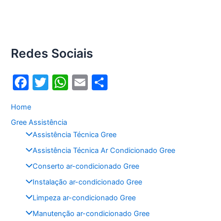
Redes Sociais
F
T
W
E
S
a
w
h
m
h
Home
c
itt
at
ai
ar
Gree Assistência
e
er
s
l
e
Assistência Técnica Gree
b
A
Assistência Técnica Ar Condicionado Gree
o
p
Conserto ar-condicionado Gree
o
p
Instalação ar-condicionado Gree
k
Limpeza ar-condicionado Gree
Manutenção ar-condicionado Gree