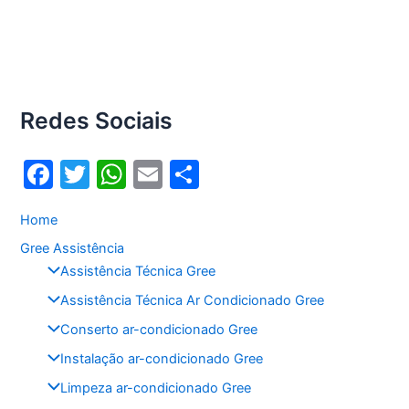
Redes Sociais
F
T
W
E
S
a
w
h
m
h
Home
c
itt
at
ai
ar
Gree Assistência
e
er
s
l
e
Assistência Técnica Gree
b
A
Assistência Técnica Ar Condicionado Gree
o
p
Conserto ar-condicionado Gree
o
p
Instalação ar-condicionado Gree
k
Limpeza ar-condicionado Gree