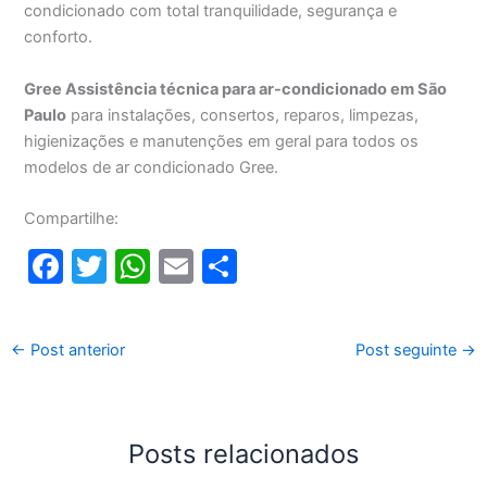
condicionado com total tranquilidade, segurança e
conforto.
Gree Assistência técnica para ar-condicionado em São
Paulo
para instalações, consertos, reparos, limpezas,
higienizações e manutenções em geral para todos os
modelos de ar condicionado Gree.
Compartilhe:
F
T
W
E
S
a
w
h
m
h
c
itt
at
ai
ar
←
Post anterior
Post seguinte
→
e
er
s
l
e
b
A
o
p
Posts relacionados
o
p