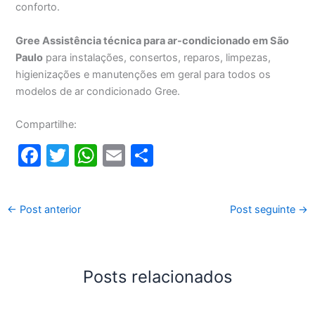
conforto.
Gree Assistência técnica para ar-condicionado em São
Paulo
para instalações, consertos, reparos, limpezas,
higienizações e manutenções em geral para todos os
modelos de ar condicionado Gree.
Compartilhe:
F
T
W
E
S
a
w
h
m
h
c
itt
at
ai
ar
←
Post anterior
Post seguinte
→
e
er
s
l
e
b
A
o
p
Posts relacionados
o
p
k