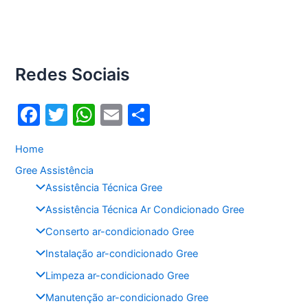
Redes Sociais
F
T
W
E
S
a
w
h
m
h
Home
c
itt
at
ai
ar
Gree Assistência
e
er
s
l
e
Assistência Técnica Gree
b
A
Assistência Técnica Ar Condicionado Gree
o
p
Conserto ar-condicionado Gree
o
p
Instalação ar-condicionado Gree
k
Limpeza ar-condicionado Gree
Manutenção ar-condicionado Gree