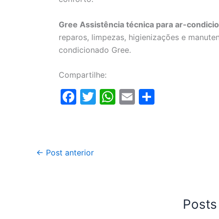
Gree Assistência técnica para ar-condic
reparos, limpezas, higienizações e manute
condicionado Gree.
Compartilhe:
F
T
W
E
S
a
w
h
m
h
c
itt
at
ai
ar
e
er
s
l
e
←
Post anterior
b
A
o
p
o
p
k
Posts