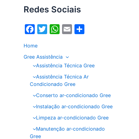
Redes Sociais
F
T
W
E
S
a
w
h
m
h
Home
c
itt
at
ai
ar
e
er
s
l
e
Gree Assistência
Assistência Técnica Gree
b
A
o
p
Assistência Técnica Ar
Condicionado Gree
o
p
Conserto ar-condicionado Gree
k
Instalação ar-condicionado Gree
Limpeza ar-condicionado Gree
Manutenção ar-condicionado
Gree