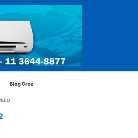
Blog Gree
PELO
2