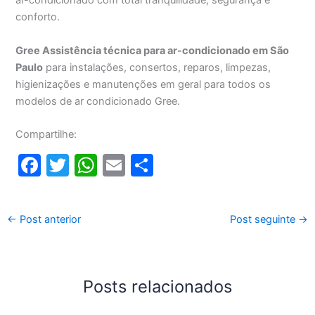
ar-condicionado com total tranquilidade, segurança e
conforto.
Gree Assistência técnica para ar-condicionado em São
Paulo
para instalações, consertos, reparos, limpezas,
higienizações e manutenções em geral para todos os
modelos de ar condicionado Gree.
Compartilhe:
F
T
W
E
S
a
w
h
m
h
c
itt
at
ai
ar
←
Post anterior
Post seguinte
→
e
er
s
l
e
b
A
o
p
Posts relacionados
o
p