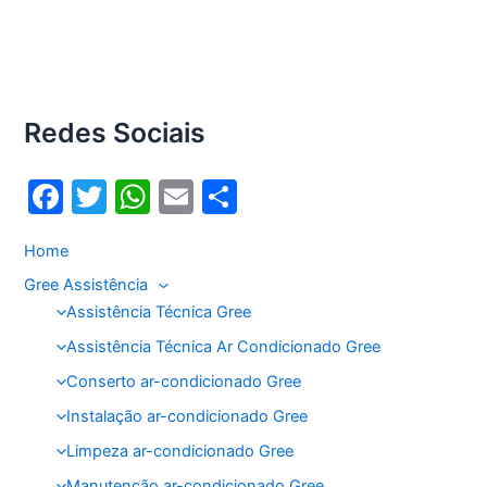
Redes Sociais
F
T
W
E
S
a
w
h
m
h
Home
c
itt
at
ai
ar
Gree Assistência
e
er
s
l
e
Assistência Técnica Gree
b
A
Assistência Técnica Ar Condicionado Gree
o
p
Conserto ar-condicionado Gree
o
p
Instalação ar-condicionado Gree
k
Limpeza ar-condicionado Gree
Manutenção ar-condicionado Gree