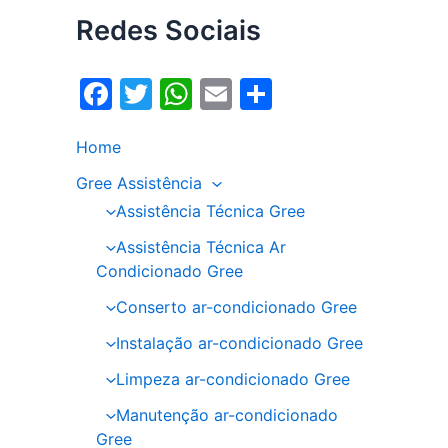
Redes Sociais
F
T
W
E
S
a
w
h
m
h
Home
c
itt
at
ai
ar
e
er
s
l
e
Gree Assistência
Assistência Técnica Gree
b
A
o
p
Assistência Técnica Ar
Condicionado Gree
o
p
Conserto ar-condicionado Gree
k
Instalação ar-condicionado Gree
Limpeza ar-condicionado Gree
Manutenção ar-condicionado
Gree