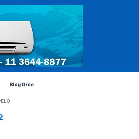
Blog Gree
PELO
2