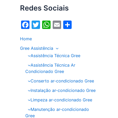
Redes Sociais
F
T
W
E
S
a
w
h
m
h
Home
c
itt
at
ai
ar
e
er
s
l
e
Gree Assistência
Assistência Técnica Gree
b
A
o
p
Assistência Técnica Ar
Condicionado Gree
o
p
Conserto ar-condicionado Gree
k
Instalação ar-condicionado Gree
Limpeza ar-condicionado Gree
Manutenção ar-condicionado
Gree