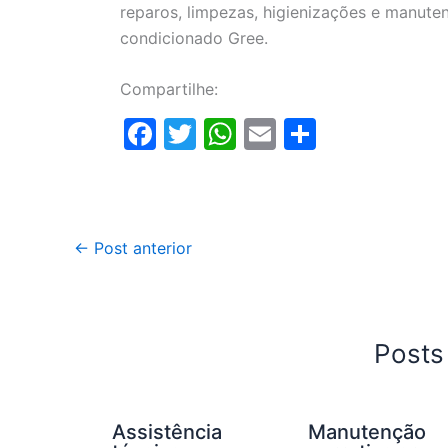
reparos, limpezas, higienizações e manute
condicionado Gree.
Compartilhe:
F
T
W
E
S
a
w
h
m
h
c
itt
at
ai
ar
e
er
s
l
e
←
Post anterior
b
A
o
p
o
p
k
Posts
Assistência
Manutenção