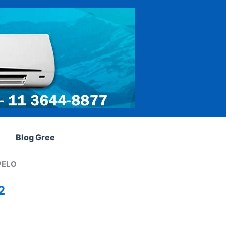
Blog Gree
PELO
2