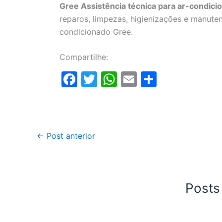
Gree Assistência técnica para ar-condic
reparos, limpezas, higienizações e manute
condicionado Gree.
Compartilhe:
F
T
W
E
S
a
w
h
m
h
c
itt
at
ai
ar
e
er
s
l
e
←
Post anterior
b
A
o
p
o
p
k
Posts