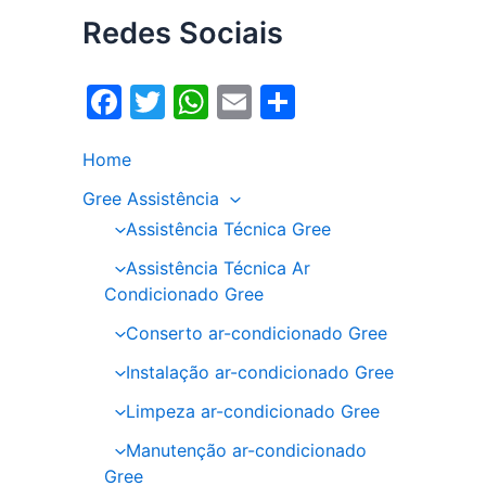
Redes Sociais
F
T
W
E
S
a
w
h
m
h
Home
c
itt
at
ai
ar
e
er
s
l
e
Gree Assistência
Assistência Técnica Gree
b
A
o
p
Assistência Técnica Ar
Condicionado Gree
o
p
Conserto ar-condicionado Gree
k
Instalação ar-condicionado Gree
Limpeza ar-condicionado Gree
Manutenção ar-condicionado
Gree