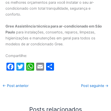
os melhores orçamentos para você instalar o seu ar-
condicionado com total tranquilidade, segurança e
conforto.
Gree Assistência técnica para ar-condicionado em São
Paulo
para instalações, consertos, reparos, limpezas,
higienizações e manutenções em geral para todos os
modelos de ar condicionado Gree.
Compartilhe:
F
T
W
E
S
a
w
h
m
h
c
itt
at
ai
ar
←
Post anterior
Post seguinte
→
e
er
s
l
e
b
A
o
p
Posts relacionados