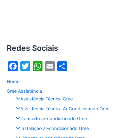
Redes Sociais
F
T
W
E
S
a
w
h
m
h
Home
c
itt
at
ai
ar
Gree Assistência
e
er
s
l
e
Assistência Técnica Gree
b
A
Assistência Técnica Ar Condicionado Gree
o
p
Conserto ar-condicionado Gree
o
p
Instalação ar-condicionado Gree
k