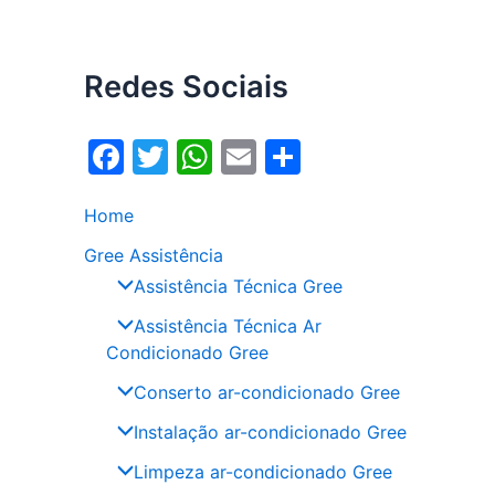
Redes Sociais
F
T
W
E
S
a
w
h
m
h
Home
c
itt
at
ai
ar
e
er
s
l
e
Gree Assistência
Assistência Técnica Gree
b
A
o
p
Assistência Técnica Ar
Condicionado Gree
o
p
Conserto ar-condicionado Gree
k
Instalação ar-condicionado Gree
Limpeza ar-condicionado Gree