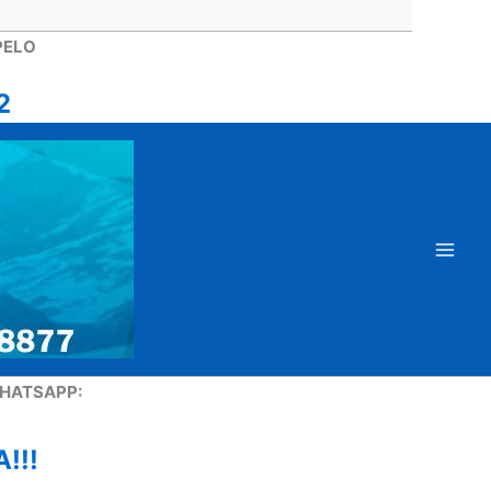
PELO
2
HATSAPP:
!!!