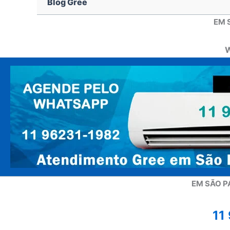
Blog Gree
EM 
W
EM SÃO P
11