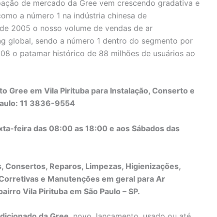
ipação de mercado da Gree vem crescendo gradativa e
omo a número 1 na indústria chinesa de
sde 2005 o nosso volume de vendas de ar
ng global, sendo a número 1 dentro do segmento por
08 o patamar histórico de 88 milhões de usuários ao
 Gree em Vila Pirituba para Instalação, Conserto e
aulo: 11 3836-9554
xta-feira das 08:00 as 18:00 e aos Sábados das
s, Consertos, Reparos, Limpezas, Higienizações,
orretivas e Manutenções em geral para Ar
irro Vila Pirituba em São Paulo – SP.
dicionado da Gree
, novo, lançamento, usado ou até