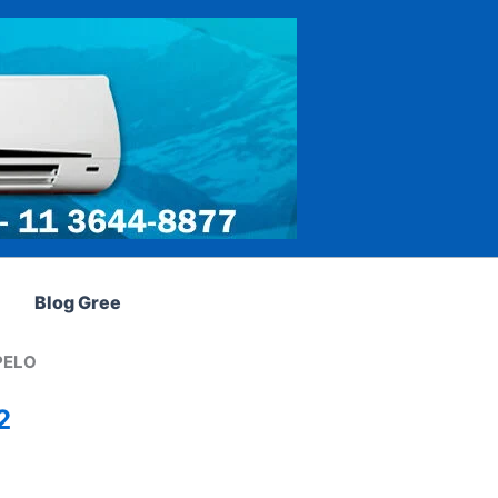
Blog Gree
PELO
2