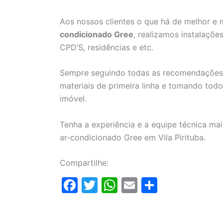
Aos nossos clientes o que há de melhor e
condicionado Gree
, realizamos instalações
CPD’S, residências e etc.
Sempre seguindo todas as recomendações
materiais de primeira linha e tomando to
imóvel.
Tenha a experiência e a equipe técnica mais
ar-condicionado Gree em Vila Pirituba.
Compartilhe:
F
T
W
E
S
a
w
h
m
h
c
itt
at
ai
ar