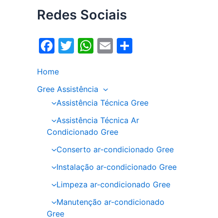
Redes Sociais
F
T
W
E
S
a
w
h
m
h
Home
c
itt
at
ai
ar
e
er
s
l
e
Gree Assistência
Assistência Técnica Gree
b
A
o
p
Assistência Técnica Ar
Condicionado Gree
o
p
Conserto ar-condicionado Gree
k
Instalação ar-condicionado Gree
Limpeza ar-condicionado Gree
Manutenção ar-condicionado
Gree