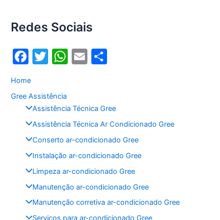
Redes Sociais
F
T
W
E
S
a
w
h
m
h
Home
c
itt
at
ai
ar
Gree Assistência
e
er
s
l
e
Assistência Técnica Gree
b
A
Assistência Técnica Ar Condicionado Gree
o
p
Conserto ar-condicionado Gree
o
p
Instalação ar-condicionado Gree
k
Limpeza ar-condicionado Gree
Manutenção ar-condicionado Gree
Manutenção corretiva ar-condicionado Gree
Serviços para ar-condicionado Gree