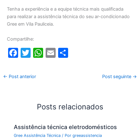
Tenha a experiência e a equipe técnica mais qualificada
para realizar a assistência técnica do seu ar-condicionado
Gree em Vila Pauliceia.
Compartilhe:
F
T
W
E
S
a
w
h
m
h
c
itt
at
ai
ar
←
Post anterior
Post seguinte
→
e
er
s
l
e
b
A
o
p
Posts relacionados
o
p
k
Assistência técnica eletrodomésticos
Gree Assistência Técnica
/ Por
greeassistencia