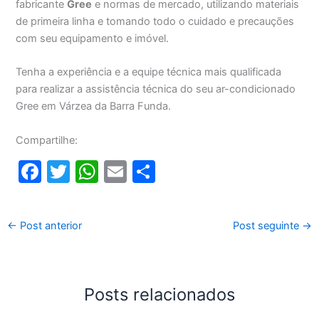
fabricante
Gree
e normas de mercado, utilizando materiais
de primeira linha e tomando todo o cuidado e precauções
com seu equipamento e imóvel.
Tenha a experiência e a equipe técnica mais qualificada
para realizar a assistência técnica do seu ar-condicionado
Gree em Várzea da Barra Funda.
Compartilhe:
F
T
W
E
S
a
w
h
m
h
c
itt
at
ai
ar
←
Post anterior
Post seguinte
→
e
er
s
l
e
b
A
o
p
Posts relacionados
o
p