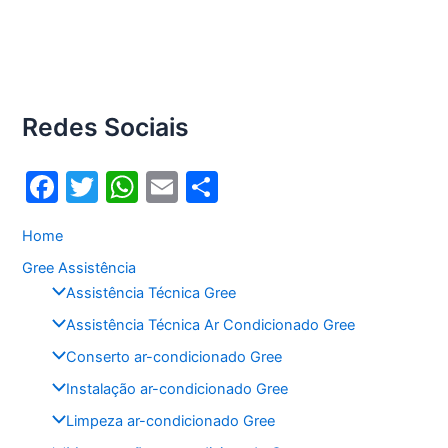
Redes Sociais
F
T
W
E
S
a
w
h
m
h
Home
c
itt
at
ai
ar
Gree Assistência
e
er
s
l
e
Assistência Técnica Gree
b
A
Assistência Técnica Ar Condicionado Gree
o
p
Conserto ar-condicionado Gree
o
p
Instalação ar-condicionado Gree
k
Limpeza ar-condicionado Gree