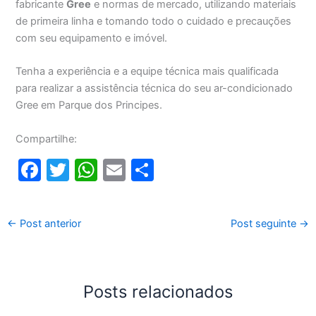
fabricante
Gree
e normas de mercado, utilizando materiais
de primeira linha e tomando todo o cuidado e precauções
com seu equipamento e imóvel.
Tenha a experiência e a equipe técnica mais qualificada
para realizar a assistência técnica do seu ar-condicionado
Gree em Parque dos Principes.
Compartilhe:
F
T
W
E
S
a
w
h
m
h
c
itt
at
ai
ar
←
Post anterior
Post seguinte
→
e
er
s
l
e
b
A
o
p
Posts relacionados
o
p