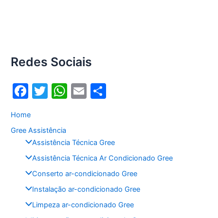
Redes Sociais
F
T
W
E
S
a
w
h
m
h
Home
c
itt
at
ai
ar
Gree Assistência
e
er
s
l
e
Assistência Técnica Gree
b
A
Assistência Técnica Ar Condicionado Gree
o
p
Conserto ar-condicionado Gree
o
p
Instalação ar-condicionado Gree
k
Limpeza ar-condicionado Gree