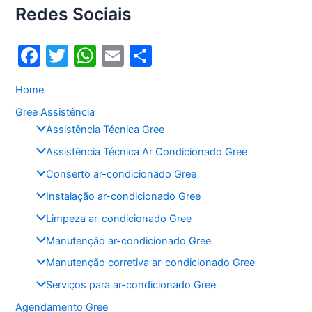
Redes Sociais
F
T
W
E
S
a
w
h
m
h
Home
c
itt
at
ai
ar
Gree Assistência
e
er
s
l
e
Assistência Técnica Gree
b
A
Assistência Técnica Ar Condicionado Gree
o
p
Conserto ar-condicionado Gree
o
p
Instalação ar-condicionado Gree
k
Limpeza ar-condicionado Gree
Manutenção ar-condicionado Gree
Manutenção corretiva ar-condicionado Gree
Serviços para ar-condicionado Gree
Agendamento Gree