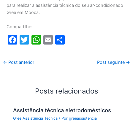
para realizar a assistência técnica do seu ar-condicionado
Gree em Mooca.
Compartilhe:
F
T
W
E
S
a
w
h
m
h
c
itt
at
ai
ar
←
Post anterior
Post seguinte
→
e
er
s
l
e
b
A
o
p
Posts relacionados
o
p
k
Assistência técnica eletrodomésticos
Gree Assistência Técnica
/ Por
greeassistencia