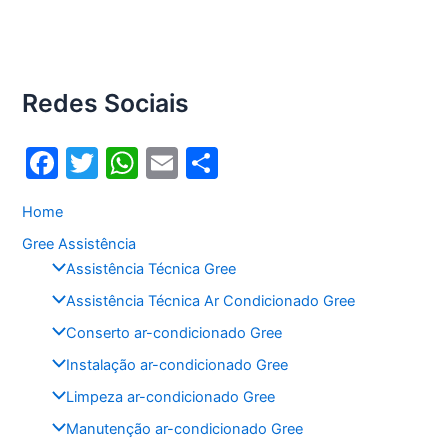
Redes Sociais
F
T
W
E
S
a
w
h
m
h
Home
c
itt
at
ai
ar
Gree Assistência
e
er
s
l
e
Assistência Técnica Gree
b
A
Assistência Técnica Ar Condicionado Gree
o
p
Conserto ar-condicionado Gree
o
p
Instalação ar-condicionado Gree
k
Limpeza ar-condicionado Gree
Manutenção ar-condicionado Gree