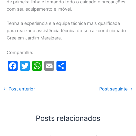
de primeira linha e tomando todo o cuidado e precauções
com seu equipamento e imóvel.
Tenha a experiência e a equipe técnica mais qualificada
para realizar a assistência técnica do seu ar-condicionado
Gree em Jardim Marajoara.
Compartilhe:
F
T
W
E
S
a
w
h
m
h
c
itt
at
ai
ar
←
Post anterior
Post seguinte
→
e
er
s
l
e
b
A
o
p
Posts relacionados
o
p
k