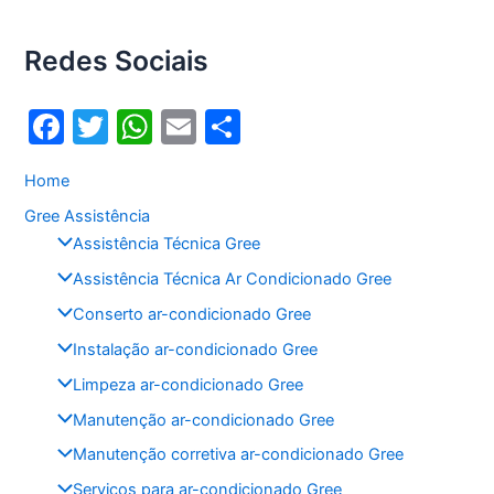
Redes Sociais
F
T
W
E
S
a
w
h
m
h
Home
c
itt
at
ai
ar
Gree Assistência
e
er
s
l
e
Assistência Técnica Gree
b
A
Assistência Técnica Ar Condicionado Gree
o
p
Conserto ar-condicionado Gree
o
p
Instalação ar-condicionado Gree
k
Limpeza ar-condicionado Gree
Manutenção ar-condicionado Gree
Manutenção corretiva ar-condicionado Gree
Serviços para ar-condicionado Gree