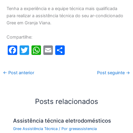
Tenha a experiência e a equipe técnica mais qualificada
para realizar a assistência técnica do seu ar-condicionado
Gree em Granja Viana.
Compartilhe:
F
T
W
E
S
a
w
h
m
h
c
itt
at
ai
ar
←
Post anterior
Post seguinte
→
e
er
s
l
e
b
A
o
p
Posts relacionados
o
p
k
Assistência técnica eletrodomésticos
Gree Assistência Técnica
/ Por
greeassistencia