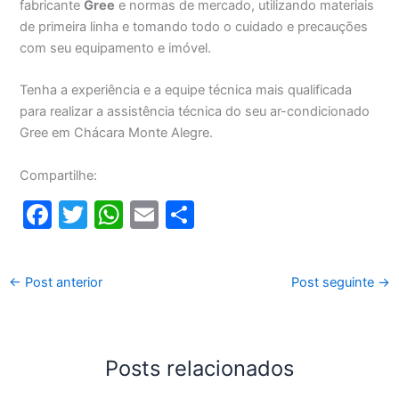
fabricante
Gree
e normas de mercado, utilizando materiais
de primeira linha e tomando todo o cuidado e precauções
com seu equipamento e imóvel.
Tenha a experiência e a equipe técnica mais qualificada
para realizar a assistência técnica do seu ar-condicionado
Gree em Chácara Monte Alegre.
Compartilhe:
F
T
W
E
S
a
w
h
m
h
c
itt
at
ai
ar
←
Post anterior
Post seguinte
→
e
er
s
l
e
b
A
o
p
Posts relacionados
o
p