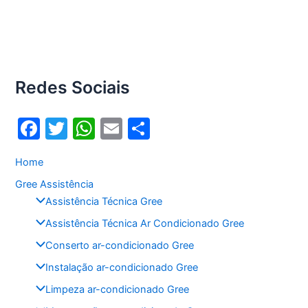
Redes Sociais
F
T
W
E
S
a
w
h
m
h
Home
c
itt
at
ai
ar
Gree Assistência
e
er
s
l
e
Assistência Técnica Gree
b
A
Assistência Técnica Ar Condicionado Gree
o
p
Conserto ar-condicionado Gree
o
p
Instalação ar-condicionado Gree
k
Limpeza ar-condicionado Gree