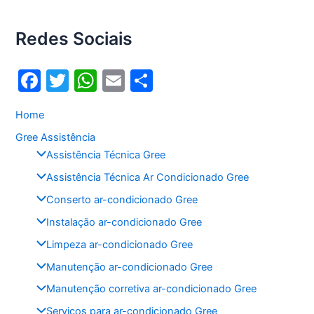
Redes Sociais
F
T
W
E
S
a
w
h
m
h
Home
c
itt
at
ai
ar
Gree Assistência
e
er
s
l
e
Assistência Técnica Gree
b
A
Assistência Técnica Ar Condicionado Gree
o
p
Conserto ar-condicionado Gree
o
p
Instalação ar-condicionado Gree
k
Limpeza ar-condicionado Gree
Manutenção ar-condicionado Gree
Manutenção corretiva ar-condicionado Gree
Serviços para ar-condicionado Gree