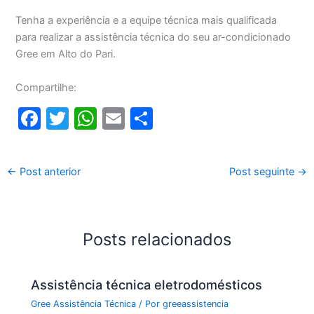
Tenha a experiência e a equipe técnica mais qualificada
para realizar a assistência técnica do seu ar-condicionado
Gree em Alto do Pari.
Compartilhe:
F
T
W
E
S
a
w
h
m
h
c
itt
at
ai
ar
←
Post anterior
Post seguinte
→
e
er
s
l
e
b
A
o
p
Posts relacionados
o
p
k
Assistência técnica eletrodomésticos
Gree Assistência Técnica
/ Por
greeassistencia