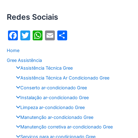
Redes Sociais
F
T
W
E
S
a
w
h
m
h
Home
c
itt
at
ai
ar
Gree Assistência
e
er
s
l
e
Assistência Técnica Gree
b
A
Assistência Técnica Ar Condicionado Gree
o
p
Conserto ar-condicionado Gree
o
p
Instalação ar-condicionado Gree
k
Limpeza ar-condicionado Gree
Manutenção ar-condicionado Gree
Manutenção corretiva ar-condicionado Gree
Serviços para ar-condicionado Gree